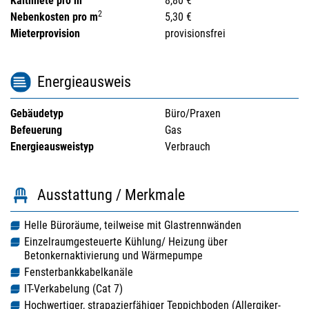
Kaltmiete pro m
8,80 €
2
Nebenkosten pro m
5,30 €
Mieterprovision
provisionsfrei
Energieausweis
Gebäudetyp
Büro/Praxen
Befeuerung
Gas
Energieausweistyp
Verbrauch
Ausstattung / Merkmale
Helle Büroräume, teilweise mit Glastrennwänden
Einzelraumgesteuerte Kühlung/ Heizung über
Betonkernaktivierung und Wärmepumpe
Fensterbankkabelkanäle
IT-Verkabelung (Cat 7)
Hochwertiger, strapazierfähiger Teppichboden (Allergiker-