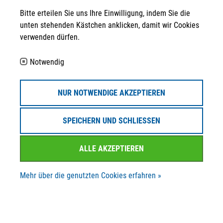
Bitte erteilen Sie uns Ihre Einwilligung, indem Sie die
+49 361 30 258 - 130
unten stehenden Kästchen anklicken, damit wir Cookies
verwenden dürfen.
+49 361 30 258 - 139
Folgen Sie uns auf ...
Notwendig
Partner
NUR NOTWENDIGE AKZEPTIEREN
SPEICHERN UND SCHLIESSEN
ALLE AKZEPTIEREN
© STRATEGPRO Real Estate Erfurt GmbH 2023
Mehr über die genutzten Cookies erfahren »
Datenschutzerklärung
Impressum