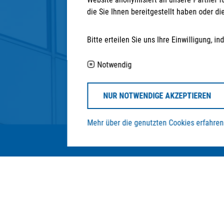
die Sie Ihnen bereitgestellt haben oder 
Anschrift
Bitte erteilen Sie uns Ihre Einwilligung,
STRATEGPRO Real Estate Erfurt GmbH
Neuwerkstraße 45/46
Notwendig
99084 Erfurt
NUR NOTWENDIGE AKZEPTIEREN
Mehr über die genutzten Cookies erfahren
© STRATEGPRO Real Estate Erfurt GmbH 20