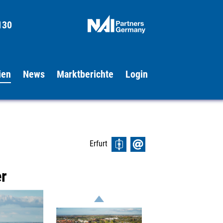
130
ien
News
Marktberichte
Login
Erfurt
r