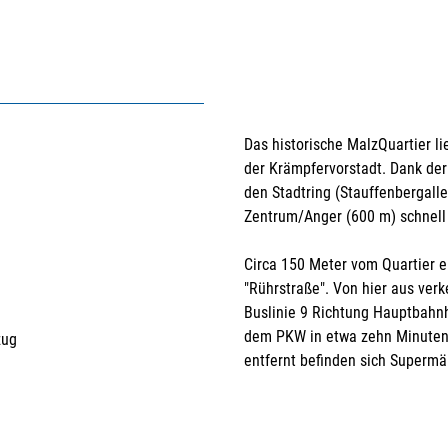
Das historische MalzQuartier li
der Krämpfervorstadt. Dank de
den Stadtring (Stauffenbergall
Zentrum/Anger (600 m) schnell 
Circa 150 Meter vom Quartier en
"Rührstraße". Von hier aus ver
Buslinie 9 Richtung Hauptbahnh
dem PKW in etwa zehn Minuten 
zug
entfernt befinden sich Supermä