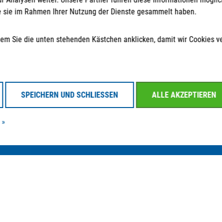
die sie im Rahmen Ihrer Nutzung der Dienste gesammelt haben.
Kontakt
Folgen Sie uns
 indem Sie die unten stehenden Kästchen anklicken, damit wir Cookies 
info@strategpro-erfurt.de
+49 361 30 258 - 130
+49 361 30 258 - 139
SPEICHERN UND SCHLIESSEN
ALLE AKZEPTIEREN
 »
23
Datenschutzerklärung
Impressum