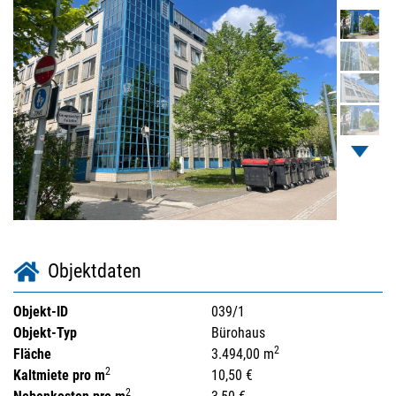
Objektdaten
Objekt-ID
039/1
Objekt-Typ
Bürohaus
2
Fläche
3.494,00 m
2
Kaltmiete pro m
10,50 €
2