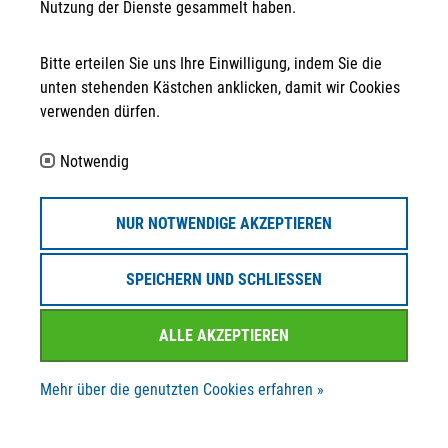
Nutzung der Dienste gesammelt haben.
Bitte erteilen Sie uns Ihre Einwilligung, indem Sie die
unten stehenden Kästchen anklicken, damit wir Cookies
Anschrift
verwenden dürfen.
STRATEGPRO Real Estate Erfurt GmbH
Neuwerkstraße 45/46
Notwendig
99084 Erfurt
Kontakt
NUR NOTWENDIGE AKZEPTIEREN
info@strategpro-erfurt.de
SPEICHERN UND SCHLIESSEN
+49 361 30 258 - 130
ALLE AKZEPTIEREN
+49 361 30 258 - 139
Mehr über die genutzten Cookies erfahren »
Folgen Sie uns auf ...