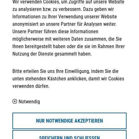
Wir verwenden Cookies, um Zugriffe auf unsere Website
Anschrift
zu analysieren bzw. zu verbessern. Dazu geben wir
Informationen zu Ihrer Verwendung unserer Website
STRATEGPRO Real Estate Erfurt GmbH
anonymisiert an unsere Partner für Analysen weiter.
Neuwerkstraße 45/46
Unsere Partner führen diese Informationen
99084 Erfurt
möglicherweise mit weiteren Daten zusammen, die Sie
Kontakt
Ihnen bereitgestellt haben oder die sie im Rahmen Ihrer
Nutzung der Dienste gesammelt haben.
info@strategpro-erfurt.de
Bitte erteilen Sie uns Ihre Einwilligung, indem Sie die
+49 361 30 258 - 130
unten stehenden Kästchen anklicken, damit wir Cookies
verwenden dürfen.
+49 361 30 258 - 139
Folgen Sie uns auf ...
Notwendig
Partner
NUR NOTWENDIGE AKZEPTIEREN
SPEICHERN UND SCHLIESSEN