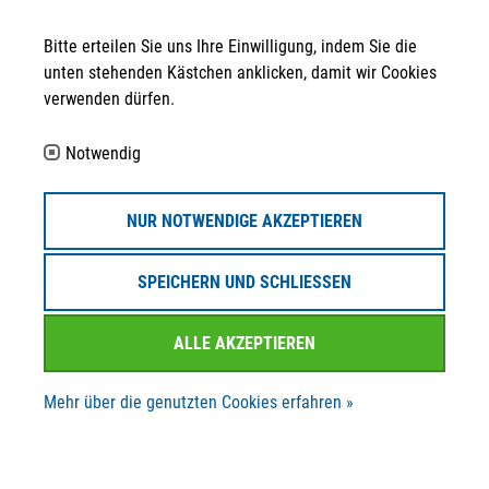
info@strategpro-erfurt.de
Bitte erteilen Sie uns Ihre Einwilligung, indem Sie die
+49 361 30 258 - 130
unten stehenden Kästchen anklicken, damit wir Cookies
verwenden dürfen.
+49 361 30 258 - 139
Folgen Sie uns auf ...
Notwendig
Partner
NUR NOTWENDIGE AKZEPTIEREN
SPEICHERN UND SCHLIESSEN
ALLE AKZEPTIEREN
© STRATEGPRO Real Estate Erfurt GmbH 2023
Mehr über die genutzten Cookies erfahren »
Datenschutzerklärung
Impressum