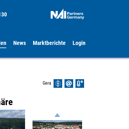
130
ien
News
Marktberichte
Login
Gera
häre