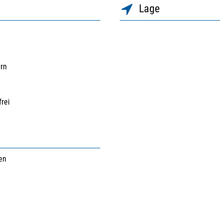
Lage
ern
frei
en