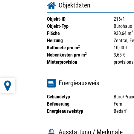
Objektdaten
Objekt-ID
216/1
Objekt-Typ
Bürohaus
2
Fläche
930,64 m
Heizung
Zentral, F
2
Kaltmiete pro m
10,00 €
2
Nebenkosten pro m
3,65 €
Mieterprovision
provisions
Energieausweis
Gebäudetyp
Büro/Prax
Befeuerung
Fern
Energieausweistyp
Bedarf
Ausstattung / Merkmale