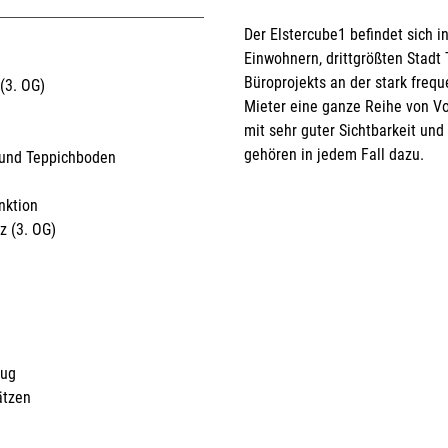
Der Elstercube1 befindet sich i
Einwohnern, drittgrößten Stadt
Büroprojekts an der stark frequ
(3. OG)
Mieter eine ganze Reihe von Vo
mit sehr guter Sichtbarkeit und
gehören in jedem Fall dazu.
 und Teppichboden
nktion
z (3. OG)
zug
ätzen