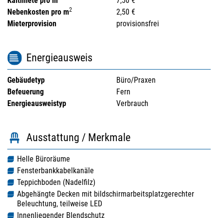
Kaltmiete pro m
7,50 €
2
Nebenkosten pro m
2,50 €
Mieterprovision
provisionsfrei
Energieausweis
Gebäudetyp
Büro/Praxen
Befeuerung
Fern
Energieausweistyp
Verbrauch
Ausstattung / Merkmale
Helle Büroräume
Fensterbankkabelkanäle
Teppichboden (Nadelfilz)
Abgehängte Decken mit bildschirmarbeitsplatzgerechter
Beleuchtung, teilweise LED
Innenliegender Blendschutz