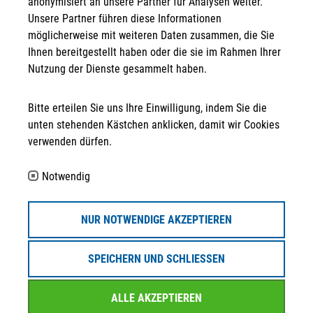
anonymisiert an unsere Partner für Analysen weiter.
Neuwerkstraße 45/46
Unsere Partner führen diese Informationen
99084 Erfurt
möglicherweise mit weiteren Daten zusammen, die Sie
Kontakt
Ihnen bereitgestellt haben oder die sie im Rahmen Ihrer
Nutzung der Dienste gesammelt haben.
info@strategpro-erfurt.de
Bitte erteilen Sie uns Ihre Einwilligung, indem Sie die
+49 361 30 258 - 130
unten stehenden Kästchen anklicken, damit wir Cookies
verwenden dürfen.
+49 361 30 258 - 139
Folgen Sie uns auf ...
Notwendig
Partner
NUR NOTWENDIGE AKZEPTIEREN
SPEICHERN UND SCHLIESSEN
ALLE AKZEPTIEREN