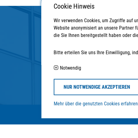
Cookie Hinweis
Wir verwenden Cookies, um Zugriffe auf u
Website anonymisiert an unsere Partner f
die Sie Ihnen bereitgestellt haben oder 
Anschrift
Bitte erteilen Sie uns Ihre Einwilligung,
STRATEGPRO Real Estate Erfurt GmbH
Neuwerkstraße 45/46
Notwendig
99084 Erfurt
NUR NOTWENDIGE AKZEPTIEREN
Mehr über die genutzten Cookies erfahren
© STRATEGPRO Real Estate Erfurt GmbH 20