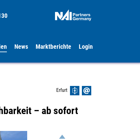
130
ien
News
Marktberichte
Login
Erfurt
barkeit – ab sofort