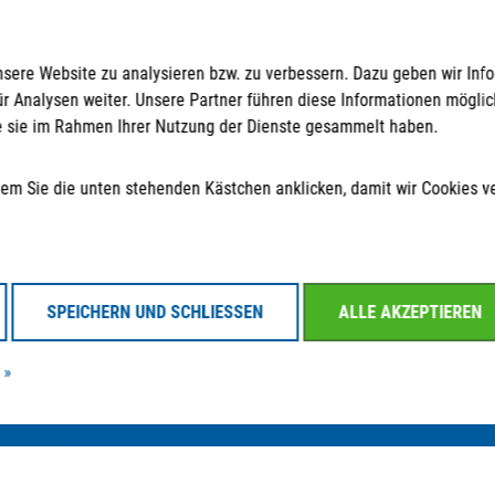
nsere Website zu analysieren bzw. zu verbessern. Dazu geben wir Inf
ür Analysen weiter. Unsere Partner führen diese Informationen mögl
die sie im Rahmen Ihrer Nutzung der Dienste gesammelt haben.
Kontakt
Folgen Sie uns
 indem Sie die unten stehenden Kästchen anklicken, damit wir Cookies 
info@strategpro-erfurt.de
+49 361 30 258 - 130
+49 361 30 258 - 139
SPEICHERN UND SCHLIESSEN
ALLE AKZEPTIEREN
 »
23
Datenschutzerklärung
Impressum