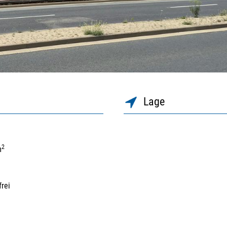
Lage
2
m
frei