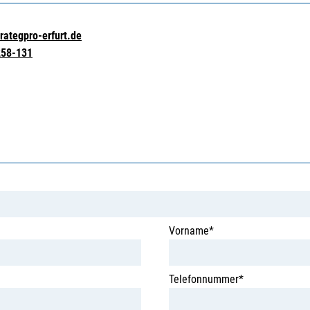
rategpro-erfurt.de
258-131
Vorname*
Telefonnummer*