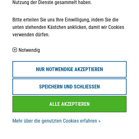
Nutzung der Dienste gesammelt haben.
Bitte erteilen Sie uns Ihre Einwilligung, indem Sie die
unten stehenden Kästchen anklicken, damit wir Cookies
Anschrift
verwenden dürfen.
STRATEGPRO Real Estate Erfurt GmbH
Neuwerkstraße 45/46
Notwendig
99084 Erfurt
Kontakt
NUR NOTWENDIGE AKZEPTIEREN
info@strategpro-erfurt.de
SPEICHERN UND SCHLIESSEN
+49 361 30 258 - 130
ALLE AKZEPTIEREN
+49 361 30 258 - 139
Mehr über die genutzten Cookies erfahren »
Folgen Sie uns auf ...