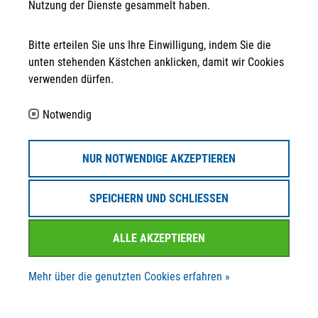
Nutzung der Dienste gesammelt haben.
Bitte erteilen Sie uns Ihre Einwilligung, indem Sie die
unten stehenden Kästchen anklicken, damit wir Cookies
Anschrift
verwenden dürfen.
STRATEGPRO Real Estate Erfurt GmbH
Neuwerkstraße 45/46
Notwendig
99084 Erfurt
Kontakt
NUR NOTWENDIGE AKZEPTIEREN
info@strategpro-erfurt.de
SPEICHERN UND SCHLIESSEN
+49 361 30 258 - 130
ALLE AKZEPTIEREN
+49 361 30 258 - 139
Mehr über die genutzten Cookies erfahren »
Folgen Sie uns auf ...