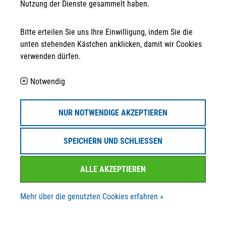
Nutzung der Dienste gesammelt haben.
Bitte erteilen Sie uns Ihre Einwilligung, indem Sie die
unten stehenden Kästchen anklicken, damit wir Cookies
Anschrift
verwenden dürfen.
STRATEGPRO Real Estate Erfurt GmbH
Neuwerkstraße 45/46
Notwendig
99084 Erfurt
Kontakt
NUR NOTWENDIGE AKZEPTIEREN
info@strategpro-erfurt.de
SPEICHERN UND SCHLIESSEN
+49 361 30 258 - 130
ALLE AKZEPTIEREN
+49 361 30 258 - 139
Mehr über die genutzten Cookies erfahren »
Folgen Sie uns auf ...